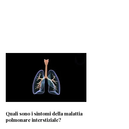
suoi sintomi in
anticipo prima che si
verifichino ulteriori
danni.
Quali sono i sintomi della malattia
polmonare interstiziale?