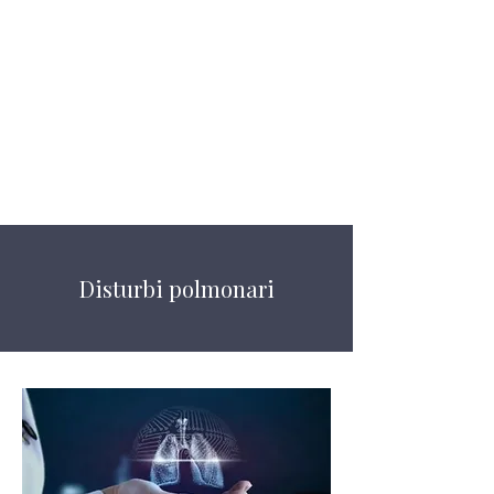
permesso a molte
persone con malattie
polmonari croniche di
migliorare la loro
qualità di vita.
Disturbi polmonari