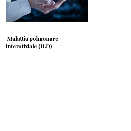
Malattia polmonare
interstiziale (ILD)
Senza la capacità di
elaborare le quantità
necessarie di
ossigeno, potresti
avere difficoltà a
svolgere le tue attività
preferite e, alla fine,