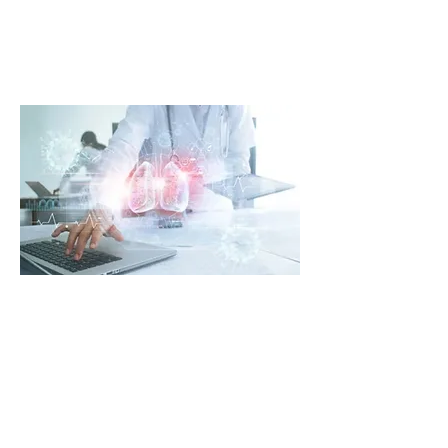
salute generale dei polmoni e
la qualità della vita.
L'obiettivo del nostro
approccio globale è
migliorare la qualità
della tua vita aiutando