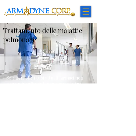
Trattamento delle malattie
polmonari
Se ritieni che i tuoi attuali farmaci non
siano più sufficienti per curare la tua
BPCO e IIP, forse la nostra terapia
potrebbe aiutarti a respirare più
facilmente. Quando i tuoi attuali farmaci
non sono sufficienti, sperimenta una
cura che interviene per aiutarti con il tuo
disturbo polmonare cronico quando non
stai ricevendo abbastanza aiuto dai tuoi
inalatori, nebulizzatori e/o ossigeno.