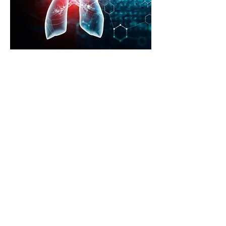
L'enfisema polmonare
fa parte di una
famiglia di malattie
polmonari chiamate
BPCO. L'enfisema è
una malattia
polmonare cronica che
viene diagnosticata
dopo un danno critico