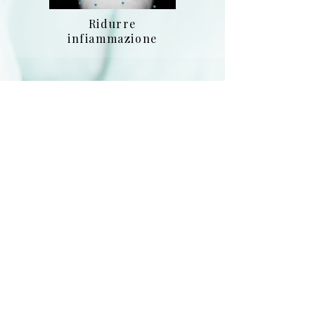
Ridurre
infiammazione
Vivere con una malattia
polmonare cronica?
Ne sei soddisfatto?
A differenza dei trattamenti
tradizionali che spesso
mascherano i sintomi dei
disturbi polmonari, l'obiettivo
della nostra terapia cellulare è
aiutare a gestire i sintomi e
potenzialmente a migliorare la