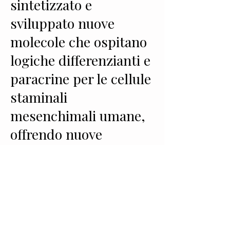
sintetizzato e
sviluppato nuove
molecole che ospitano
logiche differenzianti e
paracrine per le cellule
staminali
mesenchimali umane,
offrendo nuove
strategie nella
Medicina Rigenerativa
cardiovascolare. Ha
anche scoperto la
capacità di "campi