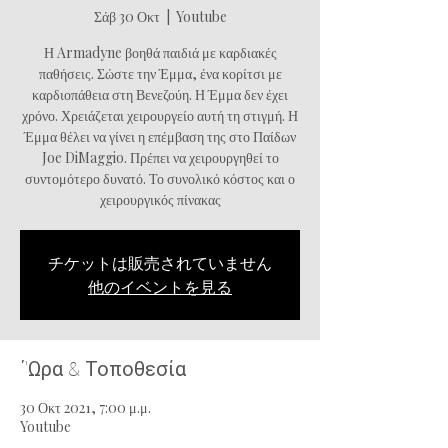
Σάβ 30 Οκτ
  |  
Youtube
Η Armadyne βοηθά παιδιά με καρδιακές
παθήσεις. Σώστε την Έμμα, ένα κορίτσι με
καρδιοπάθεια στη Βενεζούη. Η Έμμα δεν έχει
χρόνο. Χρειάζεται χειρουργείο αυτή τη στιγμή. Η
Έμμα θέλει να γίνει η επέμβαση της στο Παίδων
Joe DiMaggio. Πρέπει να χειρουργηθεί το
συντομότερο δυνατό. Το συνολικό κόστος και ο
χειρουργικός πίνακας
チケットは販売されていません
他のイベントを見る
΄'Ωρα & Τοποθεσία
30 Οκτ 2021, 7:00 μ.μ.
Youtube