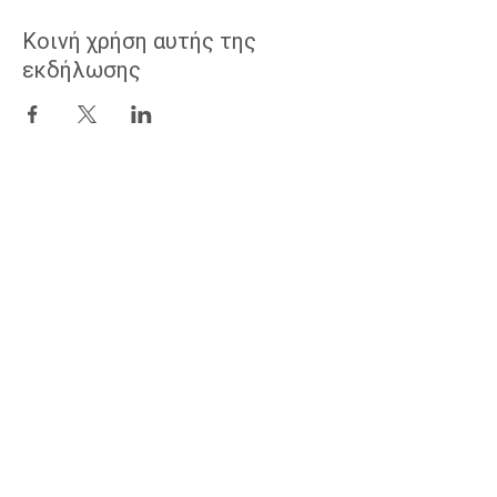
Κοινή χρήση αυτής της
εκδήλωσης
Οροι
Μυστικότητα
© 2021 από Armadyne cotp. Ολα τα δικαιώματα