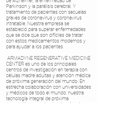
de Alzheimer, la enfermedad de
Parkinson y la parálisis cerebral. Y
tratamiento de pacientes con secuelas
graves de coronavirus y coronavirus
intratable. Nuestra empresa se
estableció para superar enfermedades
que se dice que son difíciles de tratar
con estos medicamentos modernos y
para ayudar a los pacientes.
​
ARMADYNE REGENERATIVE MEDICINE
CENTER es uno de los principales
centros de investigación en terapia con
células madre adultas y atención médica
de próxima generación del mundo. En
estrecha colaboración con universidades
y médicos de todo el mundo, nuestra
tecnología integral de próxima
generación y nuestros protocolos de
tratamiento con células madre emplean
combinaciones bien dirigidas de
alogénicos para tratar las enfermedades
y afecciones que se enumeran a
continuación.