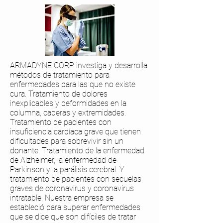
ARMADYNE CORP investiga y desarrolla
métodos de tratamiento para
enfermedades para las que no existe
cura. Tratamiento de dolores
inexplicables y deformidades en la
columna, caderas y extremidades.
Tratamiento de pacientes con
insuficiencia cardíaca grave que tienen
dificultades para sobrevivir sin un
donante. Tratamiento de la enfermedad
de Alzheimer, la enfermedad de
Parkinson y la parálisis cerebral. Y
tratamiento de pacientes con secuelas
graves de coronavirus y coronavirus
intratable. Nuestra empresa se
estableció para superar enfermedades
que se dice que son difíciles de tratar