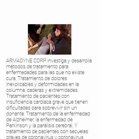
regeneración
genética Yury
Verlinsky
ARMADYNE CORP investiga y desarrolla
métodos de tratamiento para
enfermedades para las que no existe
cura. Tratamiento de dolores
inexplicables y deformidades en la
columna, caderas y extremidades.
Tratamiento de pacientes con
insuficiencia cardíaca grave que tienen
dificultades para sobrevivir sin un
donante. Tratamiento de la enfermedad
de Alzheimer, la enfermedad de
Parkinson y la parálisis cerebral. Y
tratamiento de pacientes con secuelas
graves de coronavirus y coronavirus