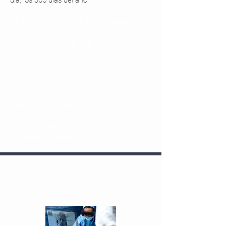
día, los 365 días del año.
ARMADYNE REGENERATE posee un
futuro sistema médico [MONOLITHIS
149] que combina inteligencia artificial
(IA) y tecnología de cadena de
bloques, y tecnología médica de
próxima generación [bot de escaneo
corporal (A POD)] y [ELYSIUM POD] Es
una empresa.
ARMADYNE CORP. REGENERATE es
una empresa constituida para
provocar reformas en los problemas
del sistema médico mundial actual.
Secuelas de
COVID-19
​ Centrar