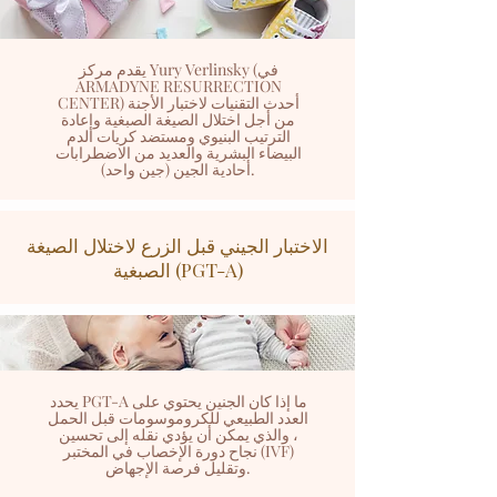
يقدم مركز Yury Verlinsky (في
ARMADYNE RESURRECTION
CENTER) أحدث التقنيات لاختبار الأجنة
من أجل اختلال الصيغة الصبغية وإعادة
الترتيب البنيوي ومستضد كريات الدم
البيضاء البشرية والعديد من الاضطرابات
أحادية الجين (جين واحد).
الاختبار الجيني قبل الزرع لاختلال الصيغة
الصبغية (PGT-A)
يحدد PGT-A ما إذا كان الجنين يحتوي على
العدد الطبيعي للكروموسومات قبل الحمل
، والذي يمكن أن يؤدي نقله إلى تحسين
نجاح دورة الإخصاب في المختبر (IVF)
وتقليل فرصة الإجهاض.